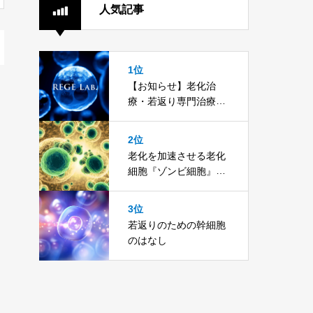
人気記事
1位
【お知らせ】老化治
療・若返り専門治療院/
加盟店・代理店を募集
いたします。
2位
老化を加速させる老化
細胞『ゾンビ細胞』を
とことん知る
3位
若返りのための幹細胞
のはなし