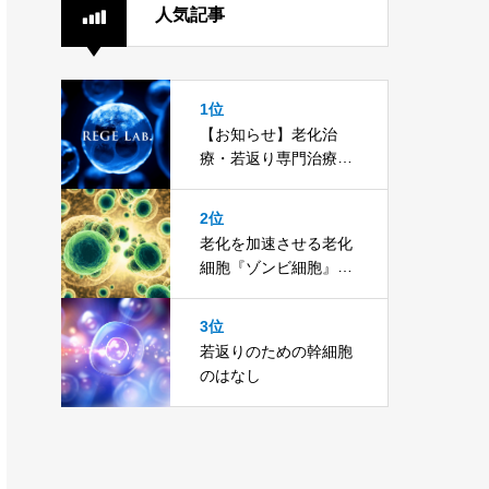
人気記事
1位
【お知らせ】老化治
療・若返り専門治療院/
加盟店・代理店を募集
いたします。
2位
老化を加速させる老化
細胞『ゾンビ細胞』を
とことん知る
3位
若返りのための幹細胞
のはなし