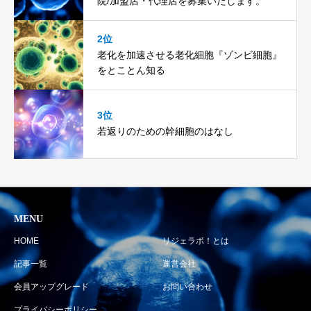
院/加盟店・代理店を募集いたします。
2位
老化を加速させる老化細胞『ゾンビ細胞』
をとことん知る
3位
若返りのための幹細胞のはなし
MENU
HOME
リジェラボ！とは
記事一覧
運営会社
会員アップグレード
お問い合わせ
プライバシーポリシー