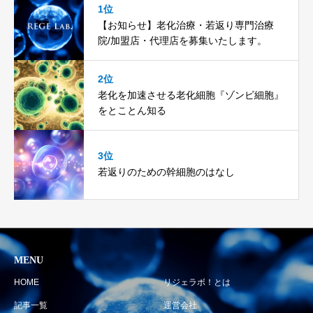
1位
【お知らせ】老化治療・若返り専門治療
院/加盟店・代理店を募集いたします。
2位
老化を加速させる老化細胞『ゾンビ細胞』
をとことん知る
3位
若返りのための幹細胞のはなし
MENU
HOME
リジェラボ！とは
記事一覧
運営会社